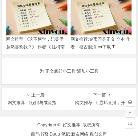
网文推荐:《这不柯学，妃英里
网文推荐:金币即是正义 全本 作
竟然喜欢我？》 作者:向往柯南
者：盤古混沌 txt下載 T
1-189章 TXT下载
为“正文底部小工具”添加小工具
上一篇
下一篇
网文推荐:《舰娘与咸鱼指挥官，港区生存指南》 作者:东松逸 1-350章 TXT下载
网文推荐:《 崩坏直播，开局播放芽衣家暴视频》 作者：懒惰的大猫 1-499 XT下载 T
文
章
Copyright © 好文推荐 版权所有.
导
酷码书斋
Duuu 笔记
新友网络
数创文库