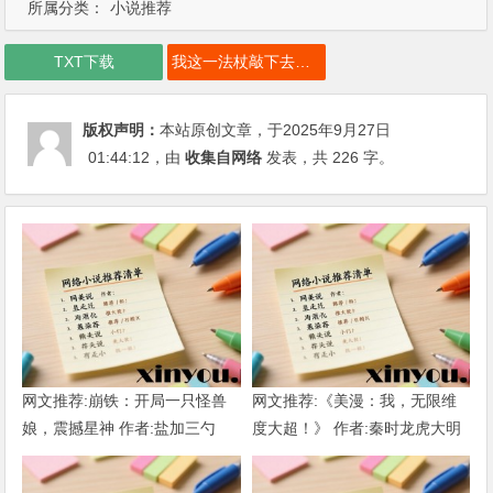
所属分类：
小说推荐
TXT下载
我这一法杖敲下去你可能会死下载
版权声明：
本站原创文章，于2025年9月27日
01:44:12
，由
收集自网络
发表，共 226 字。
网文推荐:崩铁：开局一只怪兽
网文推荐:《美漫：我，无限维
娘，震撼星神 作者:盐加三勺
度大超！》 作者:秦时龙虎大明
（1-218）TXT下载
1-802章 TXT下载