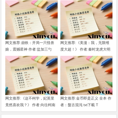
网文推荐:崩铁：开局一只怪兽
网文推荐:《美漫：我，无限维
娘，震撼星神 作者:盐加三勺
度大超！》 作者:秦时龙虎大明
（1-218）TXT下载
1-802章 TXT下载
网文推荐:《这不柯学，妃英里
网文推荐:金币即是正义 全本 作
竟然喜欢我？》 作者:向往柯南
者：盤古混沌 txt下載 T
1-189章 TXT下载