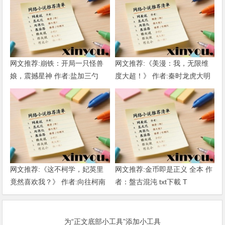
网文推荐:崩铁：开局一只怪兽
网文推荐:《美漫：我，无限维
娘，震撼星神 作者:盐加三勺
度大超！》 作者:秦时龙虎大明
（1-218）TXT下载
1-802章 TXT下载
网文推荐:《这不柯学，妃英里
网文推荐:金币即是正义 全本 作
竟然喜欢我？》 作者:向往柯南
者：盤古混沌 txt下載 T
1-189章 TXT下载
为“正文底部小工具”添加小工具