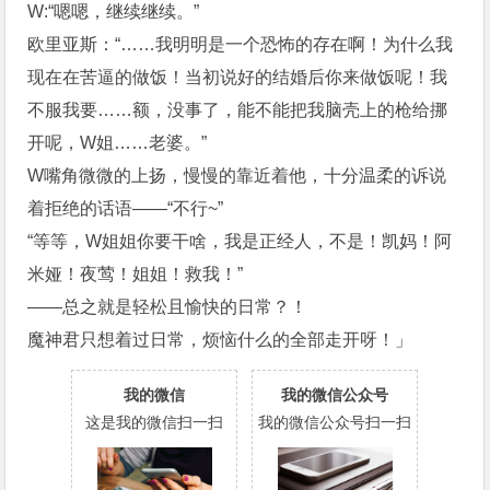
W:“嗯嗯，继续继续。”
欧里亚斯：“……我明明是一个恐怖的存在啊！为什么我
现在在苦逼的做饭！当初说好的结婚后你来做饭呢！我
不服我要……额，没事了，能不能把我脑壳上的枪给挪
开呢，W姐……老婆。”
W嘴角微微的上扬，慢慢的靠近着他，十分温柔的诉说
着拒绝的话语——“不行~”
“等等，W姐姐你要干啥，我是正经人，不是！凯妈！阿
米娅！夜莺！姐姐！救我！”
——总之就是轻松且愉快的日常？！
魔神君只想着过日常，烦恼什么的全部走开呀！」
我的微信
我的微信公众号
这是我的微信扫一扫
我的微信公众号扫一扫