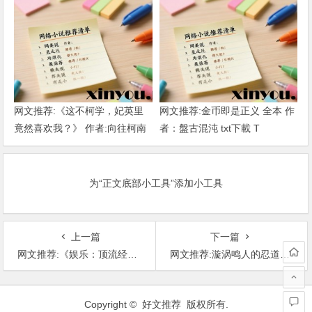
网文推荐:《这不柯学，妃英里
网文推荐:金币即是正义 全本 作
竟然喜欢我？》 作者:向往柯南
者：盤古混沌 txt下載 T
1-189章 TXT下载
为“正文底部小工具”添加小工具
上一篇
下一篇
网文推荐:《娱乐：顶流经纪人》 作者:萌柚1 1-276章 TXT下载
网文推荐:漩涡鸣人的忍道没有问题(1-591) 作者：子汨罗 T
文
章
Copyright © 好文推荐 版权所有.