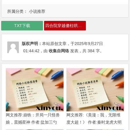
所属分类：
小说推荐
TXT下载
四合院穿越傻柱哄堂大孝下载
版权声明：
本站原创文章，于2025年9月27日
01:44:42
，由
收集自网络
发表，共 384 字。
网文推荐:崩铁：开局一只怪兽
网文推荐:《美漫：我，无限维
娘，震撼星神 作者:盐加三勺
度大超！》 作者:秦时龙虎大明
（1-218）TXT下载
1-802章 TXT下载