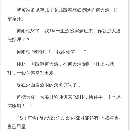
就被准备抛弃儿子女儿跟着寡妇跑路的何大清一巴
掌扇开。
何雨柱怒了，我TM千里迢迢穿越过来，你就是大逼
兜招呼？？
何雨柱:“老闭灯！！我嫩死你！！”
抄起一脚踹翻何大清，在何大清惨叫中扑上去就
打，一套军体拳打出来。
躲在外面看热闹的众禽惊呆了，
道德天尊一大爷赶紧冲进来:“傻柱，快住手！！他是
你爹啊！！”
PS：广告已经大部分去除-内部可能还有-下载与否-
自己思量