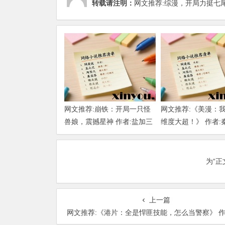
转载请注明：
网文推荐:综漫，开局力挺七尾茜 1
网文推荐:崩铁：开局一只怪
网文推荐:《美漫：
兽娘，震撼星神 作者:盐加三
维度大超！》 作者:
勺 （1-218）TXT下载
大明 1-802章 TXT
为“
上一篇
网文推荐:《港片：全是悍匪技能，怎么当警察》 作者：暴走的八角 （1-446章） TX