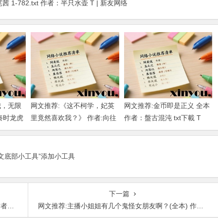
-782.txt 作者：半只水壶 T | 新友网络
我，无限
网文推荐:《这不柯学，妃英
网文推荐:金币即是正义 全本
秦时龙虎
里竟然喜欢我？》 作者:向往
作者：盤古混沌 txt下載 T
下载
柯南 1-189章 TXT下载
正文底部小工具”添加小工具
下一篇
T下载
网文推荐:主播小姐姐有几个鬼怪女朋友啊？(全本) 作者：左手一只基 TXT下载