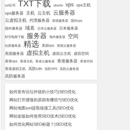
TXT下载
vps
vps主机
ssl证书
ubuntu
云服务器
云主机
vps服务器
主机
云虚拟主机
代理服务器
双线服务器
国内vps
域名
国外服务器
日本服务器
日本云服务器
服务器
空间
时空电商下载
海外服务器
精选
美国vps
站群服务器
美国云服务器
虚拟主机
美国服务器
虚拟空间
虚拟云主机
香港服务器
香港vps
香港主机
香港云服务器
香港空间
高防cdn
香港虚拟主机
高防VPS
高防云服务器
高防服务器
如何发布论坛外链的小技巧|SEO优化
网站打开缓慢的原因有哪些?|SEO优化
网站地图xml提取链接工具|SEO优化
网站改版如何使用SEO技术|SEO优化
如何优化网站SEO标题？|SEO优化