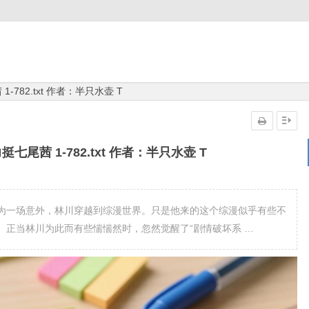
782.txt 作者：半只水壶 T
尾茜 1-782.txt 作者：半只水壶 T
为一场意外，林川穿越到综漫世界。只是他来的这个综漫似乎有些不
。正当林川为此而有些惴惴然时，忽然觉醒了“剧情破坏系 …