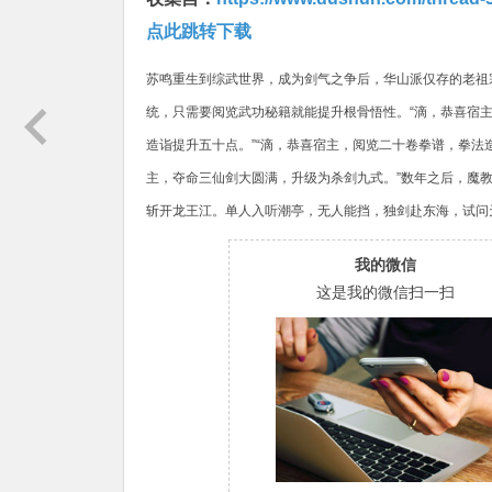
点此跳转下载
苏鸣重生到综武世界，成为剑气之争后，华山派仅存的老祖
统，只需要阅览武功秘籍就能提升根骨悟性。“滴，恭喜宿主
造诣提升五十点。”“滴，恭喜宿主，阅览二十卷拳谱，拳法
主，夺命三仙剑大圆满，升级为杀剑九式。”数年之后，魔
斩开龙王江。单人入听潮亭，无人能挡，独剑赴东海，试问
我的微信
这是我的微信扫一扫