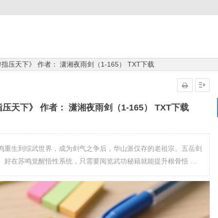
压天下》 作者： 潇湘夜雨剑（1-165） TXT下载
天下》 作者： 潇湘夜雨剑（1-165） TXT下载
鸣重生到综武世界，成为剑气之争后，华山派仅存的老祖宗。五岳剑
。好在苏鸣觉醒悟性系统，只需要阅览武功秘籍就能提升根骨悟 …