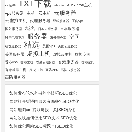
TXT下载
vps
vps主机
ssl证书
ubuntu
云服务器
云主机
vps服务器
主机
云虚拟主机
代理服务器
双线服务器
国内vps
域名
国外服务器
日本服务器
日本云服务器
服务器
空间
时空电商下载
海外服务器
精选
美国vps
站群服务器
美国云服务器
虚拟主机
美国服务器
虚拟空间
虚拟云主机
香港服务器
香港vps
香港主机
香港云服务器
香港空间
高防cdn
香港虚拟主机
高防VPS
高防云服务器
高防服务器
如何发布论坛外链的小技巧|SEO优化
网站打开缓慢的原因有哪些?|SEO优化
网站地图xml提取链接工具|SEO优化
网站改版如何使用SEO技术|SEO优化
如何优化网站SEO标题？|SEO优化