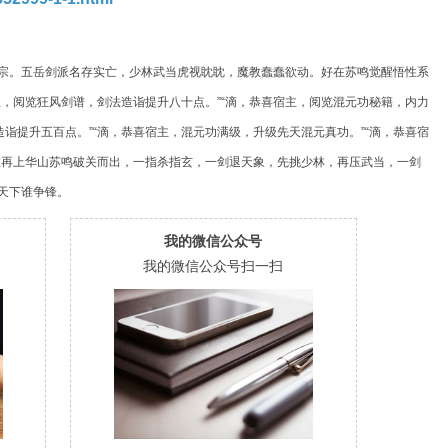
宗。五岳剑派名存实亡，少林武当虎视眈眈，魔教蠢蠢欲动。好在苏鸣觉醒悟性系
，阅览狂风剑谱，剑法造诣提升八十点。”“滴，恭喜宿主，阅览混元功秘籍，内力
造诣提升五百点。”“滴，恭喜宿主，混元功满级，升级先天混元真功。”“滴，恭喜宿
教再上华山苏鸣破关而出，一指杀指玄，一剑退天象，先挑少林，再压武当，一剑
天下谁争锋。
我的微信公众号
我的微信公众号扫一扫