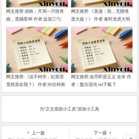
网文推荐:崩铁：开局一只怪兽
网文推荐:《美漫：我，无限维
娘，震撼星神 作者:盐加三勺
度大超！》 作者:秦时龙虎大明
（1-218）TXT下载
1-802章 TXT下载
网文推荐:《这不柯学，妃英里
网文推荐:金币即是正义 全本 作
竟然喜欢我？》 作者:向往柯南
者：盤古混沌 txt下載 T
1-189章 TXT下载
为“正文底部小工具”添加小工具
上一篇
下一篇