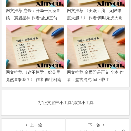
网文推荐:崩铁：开局一只怪兽
网文推荐:《美漫：我，无限维
娘，震撼星神 作者:盐加三勺
度大超！》 作者:秦时龙虎大明
（1-218）TXT下载
1-802章 TXT下载
网文推荐:《这不柯学，妃英里
网文推荐:金币即是正义 全本 作
竟然喜欢我？》 作者:向往柯南
者：盤古混沌 txt下載 T
1-189章 TXT下载
为“正文底部小工具”添加小工具
上一篇
下一篇