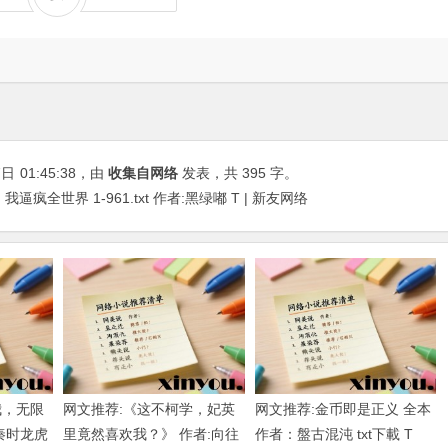
7日
01:45:38
，由
收集自网络
发表，共 395 字。
全世界 1-961.txt 作者:黑绿嘟 T | 新友网络
我，无限
网文推荐:《这不柯学，妃英
网文推荐:金币即是正义 全本
秦时龙虎
里竟然喜欢我？》 作者:向往
作者：盤古混沌 txt下載 T