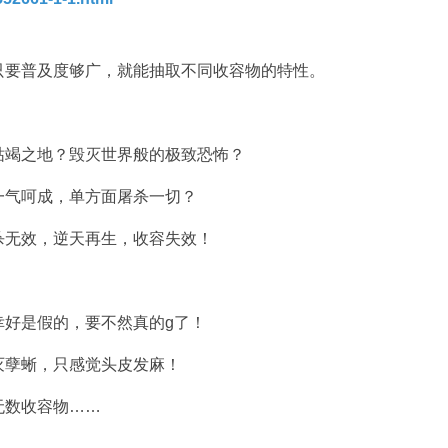
只要普及度够广，就能抽取不同收容物的特性。
的枯竭之地？毁灭世界般的极致恐怖？
，一气呵成，单方面屠杀一切？
抹杀无效，逆天再生，收容失效！
幸好是假的，要不然真的g了！
灭孽蜥，只感觉头皮发麻！
无数收容物……