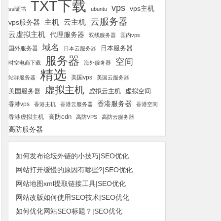
TXT下载
vps
vps主机
ssl证书
ubuntu
云服务器
云主机
vps服务器
主机
云虚拟主机
代理服务器
双线服务器
国内vps
域名
国外服务器
日本服务器
日本云服务器
服务器
空间
时空电商下载
海外服务器
精选
美国vps
站群服务器
美国云服务器
虚拟主机
美国服务器
虚拟空间
虚拟云主机
香港服务器
香港vps
香港主机
香港云服务器
香港空间
高防cdn
香港虚拟主机
高防VPS
高防云服务器
高防服务器
如何发布论坛外链的小技巧|SEO优化
网站打开缓慢的原因有哪些?|SEO优化
网站地图xml提取链接工具|SEO优化
网站改版如何使用SEO技术|SEO优化
如何优化网站SEO标题？|SEO优化