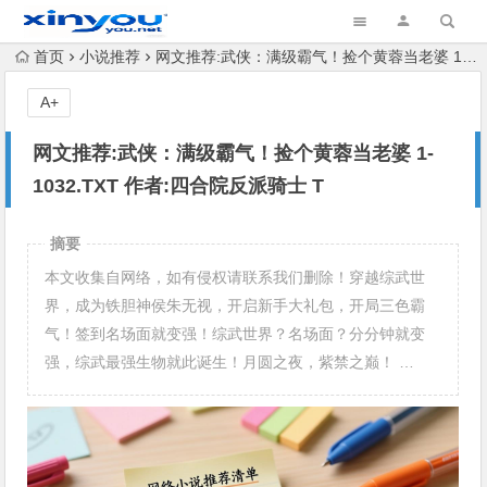
首页
小说推荐
网文推荐:武侠：满级霸气！捡个黄蓉当老婆 1-1032.TXT 作者:四合院反派骑士 T
A+
网文推荐:武侠：满级霸气！捡个黄蓉当老婆 1-
1032.TXT 作者:四合院反派骑士 T
摘要
本文收集自网络，如有侵权请联系我们删除！穿越综武世
界，成为铁胆神侯朱无视，开启新手大礼包，开局三色霸
气！签到名场面就变强！综武世界？名场面？分分钟就变
强，综武最强生物就此诞生！月圆之夜，紫禁之巅！ …