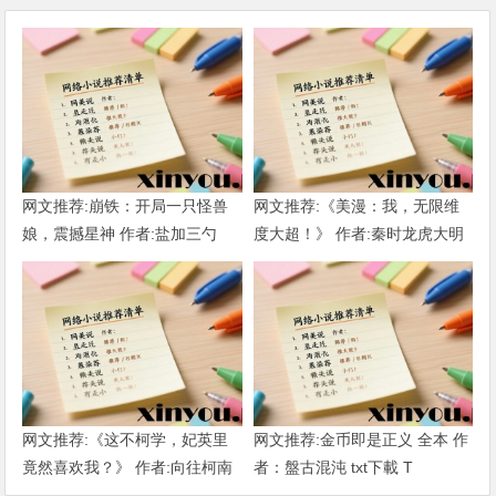
网文推荐:崩铁：开局一只怪兽
网文推荐:《美漫：我，无限维
娘，震撼星神 作者:盐加三勺
度大超！》 作者:秦时龙虎大明
（1-218）TXT下载
1-802章 TXT下载
网文推荐:《这不柯学，妃英里
网文推荐:金币即是正义 全本 作
竟然喜欢我？》 作者:向往柯南
者：盤古混沌 txt下載 T
1-189章 TXT下载