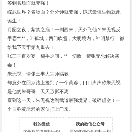
签到名场面就变强！
综武世界？名场面？分分钟就变强，综武最强生物就此
诞生！
月圆之夜，紫禁之巅！一剑西来，天外飞仙？朱无视反
手霸气**，叶孤城，西门吹雪，大明境内，神明禁行！都
给我下天牢第九重去！
张三丰百岁宴，翻手之间，**一切敌，帮张无忌解决寒
毒！
朱无视，请张三丰大宗师赐教！
却意外在回京路上捡到了一个黄蓉，口口声声称朱无视
是他的朱哥哥，天天形影不离！
直到这一天，朱无视达到武道最强境界，破碎虚空！一
个自称黄老邪的家伙打上门来。
我的微信
我的微信公众号
这是我的微信扫一扫
我的微信公众号扫一扫