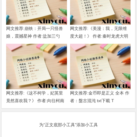
网文推荐:崩铁：开局一只怪兽
网文推荐:《美漫：我，无限维
娘，震撼星神 作者:盐加三勺
度大超！》 作者:秦时龙虎大明
（1-218）TXT下载
1-802章 TXT下载
网文推荐:《这不柯学，妃英里
网文推荐:金币即是正义 全本 作
竟然喜欢我？》 作者:向往柯南
者：盤古混沌 txt下載 T
1-189章 TXT下载
为“正文底部小工具”添加小工具