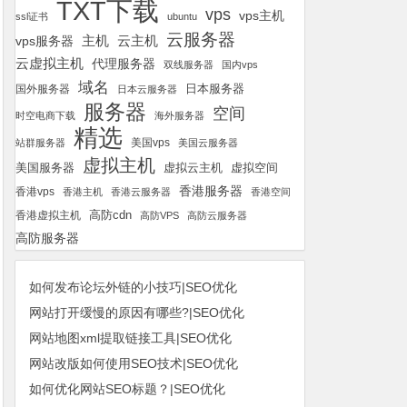
TXT下载
vps
vps主机
ssl证书
ubuntu
云服务器
云主机
vps服务器
主机
云虚拟主机
代理服务器
双线服务器
国内vps
域名
国外服务器
日本服务器
日本云服务器
服务器
空间
时空电商下载
海外服务器
精选
美国vps
站群服务器
美国云服务器
虚拟主机
美国服务器
虚拟空间
虚拟云主机
香港服务器
香港vps
香港主机
香港云服务器
香港空间
高防cdn
香港虚拟主机
高防VPS
高防云服务器
高防服务器
如何发布论坛外链的小技巧|SEO优化
网站打开缓慢的原因有哪些?|SEO优化
网站地图xml提取链接工具|SEO优化
网站改版如何使用SEO技术|SEO优化
如何优化网站SEO标题？|SEO优化