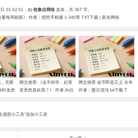
7日
01:52:51
，由
收集自网络
发表，共 357 字。
每周刷新》 作者：想吃手枪腿 1-340章 TXT下载 | 新友网络
我，无限
网文推荐:《这不柯学，妃英
网文推荐:金币即是正义 全本
秦时龙虎
里竟然喜欢我？》 作者:向往
作者：盤古混沌 txt下載 T
下载
柯南 1-189章 TXT下载
正文底部小工具”添加小工具