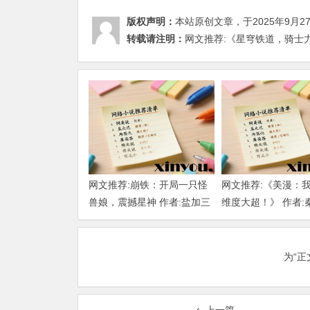
版权声明：
本站原创文章，于2025年9月2
转载请注明：
网文推荐:《星穹铁道，骑士力量
网文推荐:崩铁：开局一只怪
网文推荐:《美漫：
兽娘，震撼星神 作者:盐加三
维度大超！》 作者:
勺 （1-218）TXT下载
大明 1-802章 TXT
为“