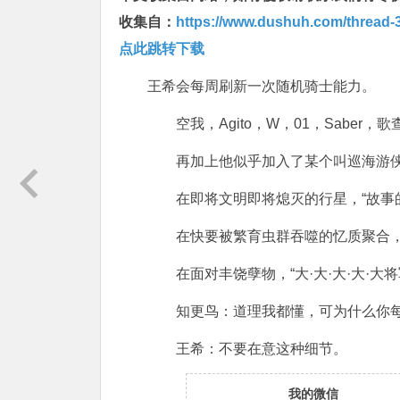
收集自：
https://www.dushuh.com/thread-3
点此跳转下载
王希会每周刷新一次随机骑士能力。
空我，Agito，W，01，Saber，歌查德.
再加上他似乎加入了某个叫巡海游侠
在即将文明即将熄灭的行星，“故事的结
在快要被繁育虫群吞噬的忆质聚合，“超开眼
在面对丰饶孽物，“大·大·大·大·大将
知更鸟：道理我都懂，可为什么你每
王希：不要在意这种细节。
我的微信