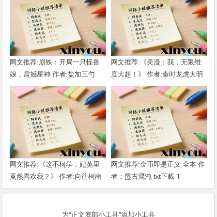
网文推荐:崩铁：开局一只怪兽
网文推荐:《美漫：我，无限维
娘，震撼星神 作者:盐加三勺
度大超！》 作者:秦时龙虎大明
（1-218）TXT下载
1-802章 TXT下载
网文推荐:《这不柯学，妃英里
网文推荐:金币即是正义 全本 作
竟然喜欢我？》 作者:向往柯南
者：盤古混沌 txt下載 T
1-189章 TXT下载
为“正文底部小工具”添加小工具