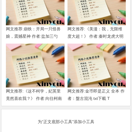
网文推荐:崩铁：开局一只怪兽
网文推荐:《美漫：我，无限维
娘，震撼星神 作者:盐加三勺
度大超！》 作者:秦时龙虎大明
（1-218）TXT下载
1-802章 TXT下载
网文推荐:《这不柯学，妃英里
网文推荐:金币即是正义 全本 作
竟然喜欢我？》 作者:向往柯南
者：盤古混沌 txt下載 T
1-189章 TXT下载
为“正文底部小工具”添加小工具