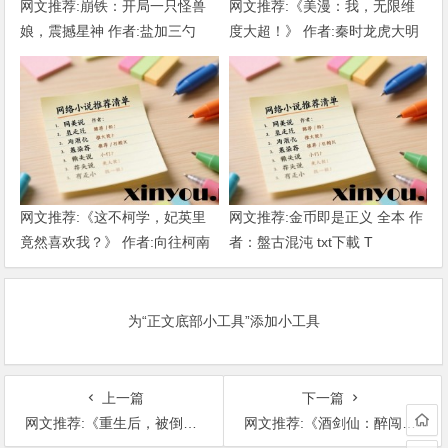
网文推荐:崩铁：开局一只怪兽
网文推荐:《美漫：我，无限维
娘，震撼星神 作者:盐加三勺
度大超！》 作者:秦时龙虎大明
（1-218）TXT下载
1-802章 TXT下载
网文推荐:《这不柯学，妃英里
网文推荐:金币即是正义 全本 作
竟然喜欢我？》 作者:向往柯南
者：盤古混沌 txt下載 T
1-189章 TXT下载
为“正文底部小工具”添加小工具
上一篇
下一篇
网文推荐:《重生后，被倒追很正常吧 未删减校对版》 作者：懒洋洋本懒 （完结） TXT下载
网文推荐:《酒剑仙：醉闯校花宿舍，惊呆众人》 作者:六耳猕鹅 1-1704章 TXT下载