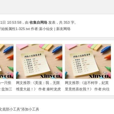
11日
10:53:58
，由
收集自网络
发表，共 353 字。
属性1-325.txt 作者:裴小仙女 | 新友网络
局一只怪
网文推荐:《美漫：我，无限
网文推荐:《这不柯学，妃英
:盐加三
维度大超！》 作者:秦时龙虎
里竟然喜欢我？》 作者:向往
载
大明 1-802章 TXT下载
柯南 1-189章 TXT下载
正文底部小工具”添加小工具