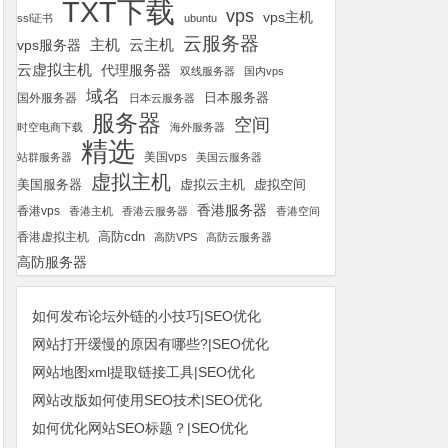
TXT下载
vps
vps主机
ssl证书
ubuntu
云服务器
云主机
vps服务器
主机
云虚拟主机
代理服务器
双线服务器
国内vps
域名
国外服务器
日本服务器
日本云服务器
服务器
空间
时空电商下载
海外服务器
精选
美国vps
站群服务器
美国云服务器
虚拟主机
美国服务器
虚拟空间
虚拟云主机
香港服务器
香港vps
香港主机
香港云服务器
香港空间
高防cdn
香港虚拟主机
高防VPS
高防云服务器
高防服务器
如何发布论坛外链的小技巧|SEO优化
网站打开缓慢的原因有哪些?|SEO优化
网站地图xml提取链接工具|SEO优化
网站改版如何使用SEO技术|SEO优化
如何优化网站SEO标题？|SEO优化