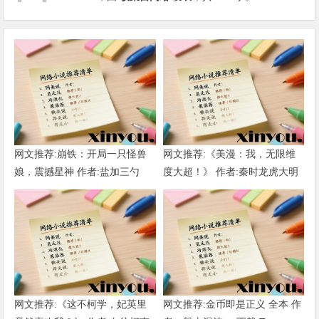
网文推荐:崩铁：开局一只怪兽
网文推荐:《美漫：我，无限维
娘，震撼星神 作者:盐加三勺
度大超！》 作者:秦时龙虎大明
（1-218）TXT下载
1-802章 TXT下载
网文推荐:《这不柯学，妃英里
网文推荐:金币即是正义 全本 作