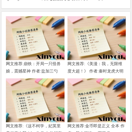
网文推荐:崩铁：开局一只怪兽
网文推荐:《美漫：我，无限维
娘，震撼星神 作者:盐加三勺
度大超！》 作者:秦时龙虎大明
（1-218）TXT下载
1-802章 TXT下载
网文推荐:《这不柯学，妃英里
网文推荐:金币即是正义 全本 作