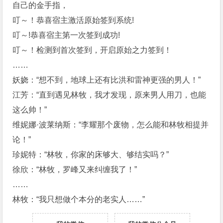
自己的金手指，
叮～！恭喜宿主激活原始签到系统!
叮～!恭喜宿主第一次签到成功!
叮～！检测到首次签到，开启原始之力签到！
……
妖娆：“想不到，地球上还有比洪和雷神更强的男人！”
江芳：“直到遇见林牧，我才发现，原来男人用刀，也能
这么帅！”
维妮娜·波莱纳斯：“李耀那个废物，怎么能和林牧相提并
论！”
珍妮特：“林牧，你家的床够大、够结实吗？”
徐欣：“林牧，罗峰又来纠缠我了！”
……
林牧：“我只想做个本分的老实人……”