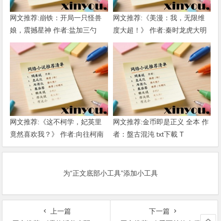
网文推荐:崩铁：开局一只怪兽
网文推荐:《美漫：我，无限维
娘，震撼星神 作者:盐加三勺
度大超！》 作者:秦时龙虎大明
（1-218）TXT下载
1-802章 TXT下载
网文推荐:《这不柯学，妃英里
网文推荐:金币即是正义 全本 作
竟然喜欢我？》 作者:向往柯南
者：盤古混沌 txt下載 T
1-189章 TXT下载
为“正文底部小工具”添加小工具
上一篇
下一篇