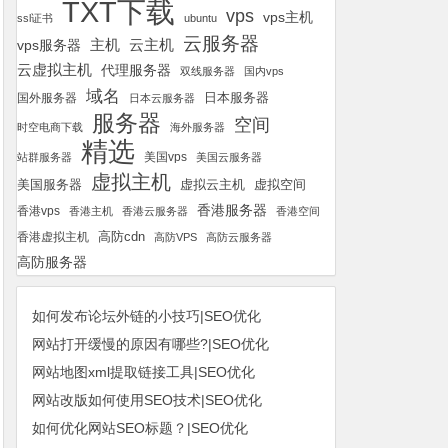
TXT下载
vps
vps主机
ssl证书
ubuntu
云服务器
云主机
vps服务器
主机
云虚拟主机
代理服务器
双线服务器
国内vps
域名
国外服务器
日本服务器
日本云服务器
服务器
空间
时空电商下载
海外服务器
精选
美国vps
站群服务器
美国云服务器
虚拟主机
美国服务器
虚拟空间
虚拟云主机
香港服务器
香港vps
香港主机
香港云服务器
香港空间
高防cdn
香港虚拟主机
高防VPS
高防云服务器
高防服务器
如何发布论坛外链的小技巧|SEO优化
网站打开缓慢的原因有哪些?|SEO优化
网站地图xml提取链接工具|SEO优化
网站改版如何使用SEO技术|SEO优化
如何优化网站SEO标题？|SEO优化