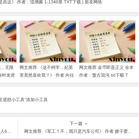
达》 作者：琉璃酱 1-1340章 TXT下载 | 新友网络
我，无限
网文推荐:《这不柯学，妃英
网文推荐:金币即是正义 全本
秦时龙虎
里竟然喜欢我？》 作者:向往
作者：盤古混沌 txt下載 T
下载
柯南 1-189章 TXT下载
正文底部小工具”添加小工具
下一篇
T下载
网文推荐:《军工？不，我只是汽车公司》 作者:嫂子爱盗墓 1-86章 TXT下载