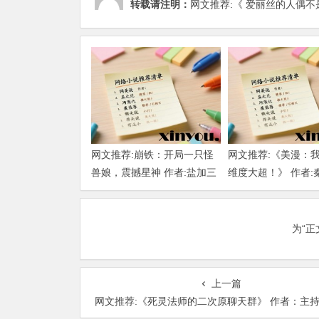
转载请注明：
网文推荐:《 爱丽丝的人偶不是高
网文推荐:崩铁：开局一只怪
网文推荐:《美漫：
兽娘，震撼星神 作者:盐加三
维度大超！》 作者:
勺 （1-218）TXT下载
大明 1-802章 TXT
为“
上一篇
网文推荐:《死灵法师的二次原聊天群》 作者：主持人69 （至102章）TX