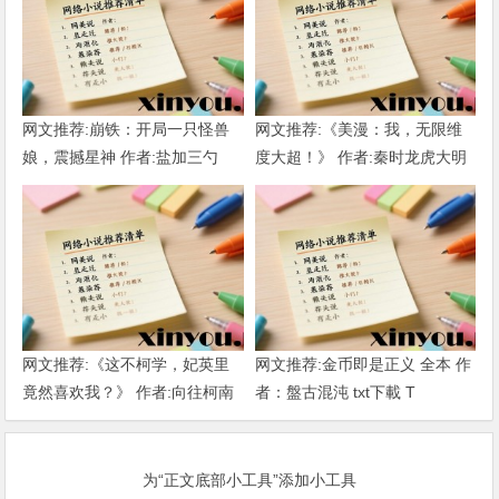
网文推荐:崩铁：开局一只怪兽
网文推荐:《美漫：我，无限维
娘，震撼星神 作者:盐加三勺
度大超！》 作者:秦时龙虎大明
（1-218）TXT下载
1-802章 TXT下载
网文推荐:《这不柯学，妃英里
网文推荐:金币即是正义 全本 作
竟然喜欢我？》 作者:向往柯南
者：盤古混沌 txt下載 T
1-189章 TXT下载
为“正文底部小工具”添加小工具