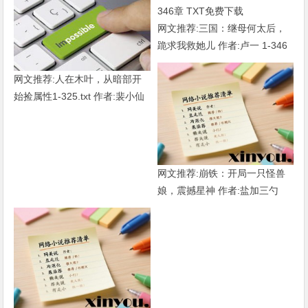
网文推荐:三国：继母何太后，
跪求我救她儿 作者:卢一 1-346
章 TXT免费下载
网文推荐:人在木叶，从暗部开
始捡属性1-325.txt 作者:裴小仙
女
网文推荐:崩铁：开局一只怪兽
娘，震撼星神 作者:盐加三勺
（1-218）TXT下载