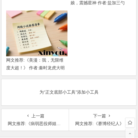
娘，震撼星神 作者:盐加三勺
（1-218）TXT下载
网文推荐:《美漫：我，无限维
度大超！》 作者:秦时龙虎大明
1-802章 TXT下载
为“正文底部小工具”添加小工具
上一篇
下一篇
网文推荐:《病弱恶役师姐只想做个好人》 作者:泽明洛 1-第6卷181章 TXT下载
网文推荐:《赛博经纪人》 作者：娱乐圈老司机 （1-768） TXT下载
文